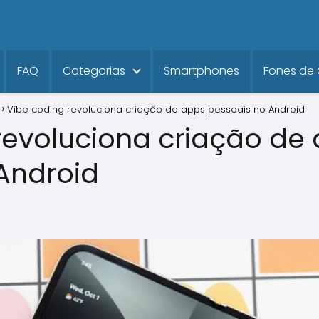
FAQ
Categorias
Smartphones
Fones de
Vibe coding revoluciona criação de apps pessoais no Android
revoluciona criação de
Android