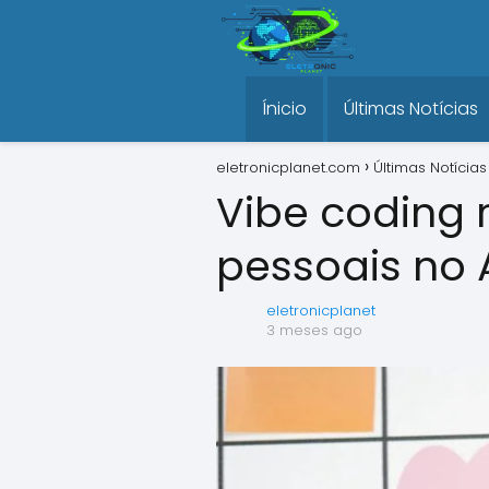
Ínicio
Últimas Notícias
eletronicplanet.com
Últimas Notícias
Vibe coding 
pessoais no 
eletronicplanet
3 meses ago