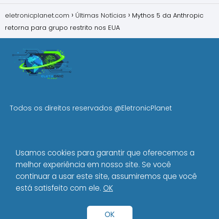
eletronicplanet.com
Últimas Notícias
Mythos 5 da Anthropic
retorna para grupo restrito nos EUA
Todos os direitos reservados
@EletronicPlanet
MENU
Usamos cookies para garantir que oferecemos a
Início
melhor experiência em nosso site. Se você
Política de Privacidade
continuar a usar este site, assumiremos que você
Sobre Nós
está satisfeito com ele.
OK
Política Editorial
OK