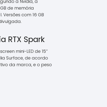
egundo a Nvidia, a
8 GB de memória
al. Versões com 16 GB
divulgada.
ia RTX Spark
screen mini-LED de 15’’
ília Surface, de acordo
tivo da marca, e o peso