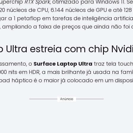
superchip
RTX Spark
, otimizado para Windows 11. S
20 núcleos de CPU, 6.144 núcleos de GPU e até 12
 a 1 petaflop em tarefas de inteligência artifici
ampliando a faixa de preços que ainda não foi 
 Ultra estreia com chip Nvid
ssamento, o
Surface Laptop Ultra
traz tela touch
000 nits em HDR, a mais brilhante já usada na fam
kpad háptico é o maior já colocado em um disposi
Anúncio