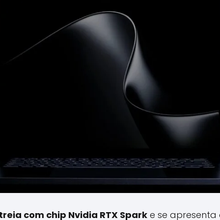
treia com chip Nvidia RTX Spark
e se apresenta