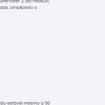
LinkPower 2, da PeakDo,
adas, ampliando o
xão estável mesmo a 50