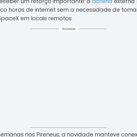
ceber um reforço importante: a
bateria
externa 
co horas de internet sem a necessidade de tom
SpaceX em locais remotos.
Anúncio
 semanas nos Pireneus, a novidade manteve cone