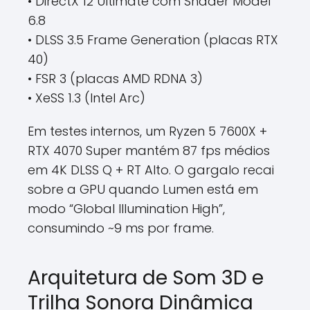
• DirectX 12 Ultimate com Shader Model
6.8
• DLSS 3.5 Frame Generation (placas RTX
40)
• FSR 3 (placas AMD RDNA 3)
• XeSS 1.3 (Intel Arc)
Em testes internos, um Ryzen 5 7600X +
RTX 4070 Super mantém 87 fps médios
em 4K DLSS Q + RT Alto. O gargalo recai
sobre a GPU quando Lumen está em
modo “Global Illumination High”,
consumindo ~9 ms por frame.
Arquitetura de Som 3D e
Trilha Sonora Dinâmica