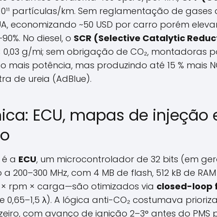
10¹¹ partículas/km. Sem reglamentação de gases d
UA, economizando ~50 USD por carro porém elev
90%. No diesel, o
SCR (Selective Catalytic Reduc
< 0,03 g/mi; sem obrigação de CO₂, montadoras 
 mais potência, mas produzindo até 15 % mais 
tra de ureia (AdBlue).
nica: ECU, mapas de injeção 
do
 é a
ECU
, um microcontrolador de 32 bits (em ge
o a 200–300 MHz, com 4 MB de flash, 512 kB de R
 × rpm × carga—são otimizados via
closed-loop
 0,65–1,5 λ). A lógica anti-CO₂ costumava priorizar
eiro, com avanço de ignição 2–3° antes do PMS 