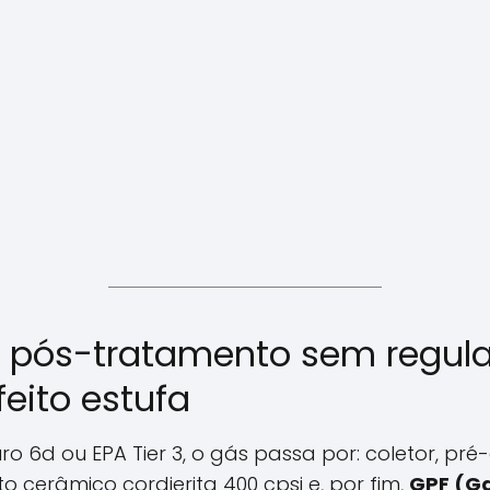
de pós-tratamento sem regu
eito estufa
o 6d ou EPA Tier 3, o gás passa por: coletor, pré-
o cerâmico cordierita 400 cpsi e, por fim,
GPF (Ga