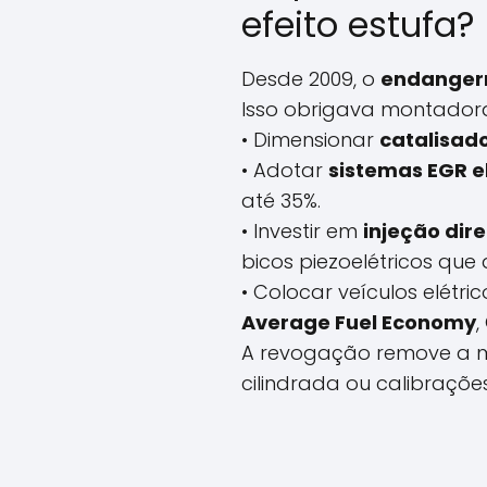
efeito estufa?
Desde 2009, o
endanger
Isso obrigava montadora
• Dimensionar
catalisado
• Adotar
sistemas EGR e
até 35%.
• Investir em
injeção dir
bicos piezoelétricos que 
• Colocar veículos elétric
Average Fuel Economy
,
A revogação remove a m
cilindrada ou calibraçõe