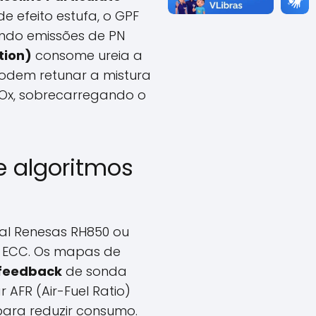
e efeito estufa, o GPF
ando emissões de PN
tion)
consome ureia a
podem retunar a mistura
NOx, sobrecarregando o
e algoritmos
ral Renesas RH850 ou
AM ECC. Os mapas de
 feedback
de sonda
 AFR (Air-Fuel Ratio)
para reduzir consumo.