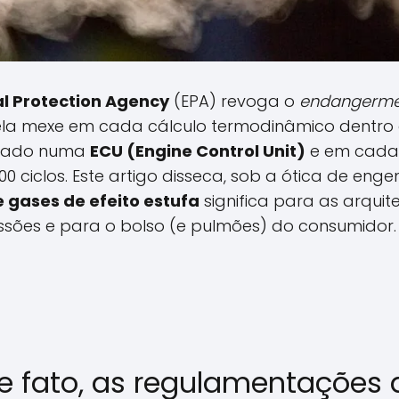
l Protection Agency
(EPA) revoga o
endangermen
o: ela mexe em cada cálculo termodinâmico dentro
avado numa
ECU (Engine Control Unit)
e em cada 
0 ciclos. Este artigo disseca, sob a ótica de eng
gases de efeito estufa
significa para as arquit
ssões e para o bolso (e pulmões) do consumidor.
e fato, as regulamentações 