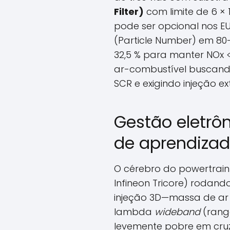
Filter)
com limite de 6 × 
pode ser opcional nos E
(Particle Number) em 80–
32,5 % para manter NOx 
ar-combustível buscando
SCR e exigindo injeção ex
Gestão eletrô
de aprendiza
O cérebro do powertrain
Infineon Tricore) rodand
injeção 3D—massa de ar
lambda
wideband
(range
levemente pobre em cruz