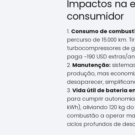
Impactos na e
consumidor
1.
Consumo de combustí
percurso de 15.000 km. T
turbocompressores de geo
paga ~190 USD extras/ano
2.
Manutenção:
sistemas
produção, mas economiz
desaparecer, simplifica
3.
Vida útil de bateria 
para cumprir autonomia 
kWh), aliviando 120 kg d
combustão a operar mai
ciclos profundos de des