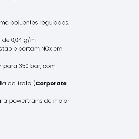
omo poluentes regulados.
de 0,04 g/mi.
stão e cortam NOx em
r para 350 bar, com
dia da frota (
Corporate
ra powertrains de maior
.