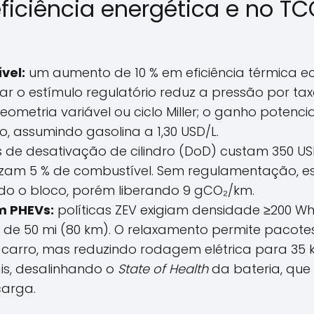
ficiência energética e no T
vel:
um aumento de 10 % em eficiência térmica e
irar o estímulo regulatório reduz a pressão por ta
metria variável ou ciclo Miller; o ganho potenci
, assumindo gasolina a 1,30 USD/L.
 de desativação de cilindro (DoD) custam 350 U
am 5 % de combustível. Sem regulamentação, es
ndo o bloco, porém liberando 9 gCO₂/km.
em PHEVs:
políticas ZEV exigiam densidade ≥200 W
de 50 mi (80 km). O relaxamento permite pacote
o carro, mas reduzindo rodagem elétrica para 35 
s, desalinhando o
State of Health
da bateria, que
carga.