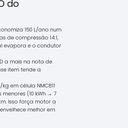
CO do
conomiza 150 L/ano num
xas de compressão 14:1,
al evapora e o condutor
SD a mais na nota de
se item tende a
h/kg em célula NMC811
s menores (10 kWh → 7
km. Isso força motor a
 envelhece melhor em