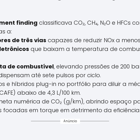
ment finding
classificava CO₂, CH₄, N₂O e HFCs c
s a:
res de três vias
capazes de reduzir NOx a menos 
letrônicos
que baixam a temperatura de combu
eta de combustível
, elevando pressões de 200 ba
dispensam até sete pulsos por ciclo.
os e híbridos plug-in no portfólio para diluir a mé
 CAFE) abaixo de 4,3 L/100 km.
eta numérica de CO₂ (g/km), abrindo espaço pa
s focadas em torque em detrimento da eficiência
Anúncio