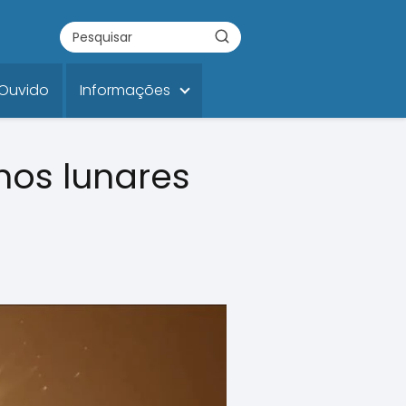
 Ouvido
Informações
nos lunares