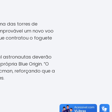
ma das torres de
 improvável um novo voo
ue contratou o foguete
al astronautas deverão
ópria Blue Origin. “O
aacman, reforçando que a
s.