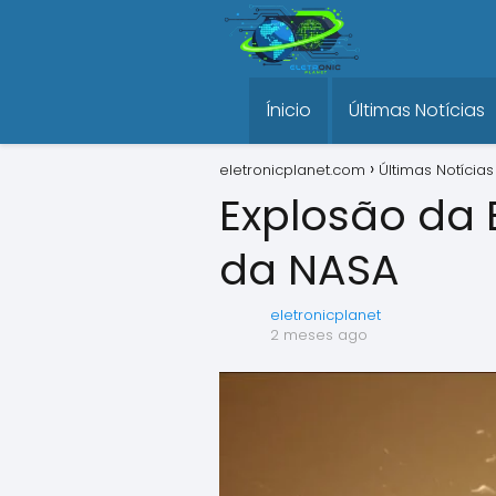
Ínicio
Últimas Notícias
eletronicplanet.com
Últimas Notícias
Explosão da 
da NASA
eletronicplanet
2 meses ago