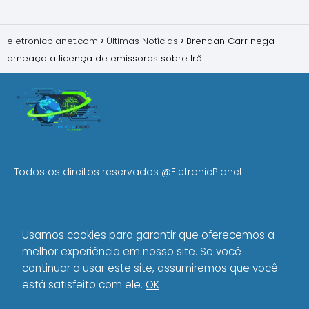
eletronicplanet.com
Últimas Notícias
Brendan Carr nega
ameaça a licença de emissoras sobre Irã
Todos os direitos reservados
@EletronicPlanet
MENU
Usamos cookies para garantir que oferecemos a
Início
melhor experiência em nosso site. Se você
Política de Privacidade
continuar a usar este site, assumiremos que você
Sobre Nós
está satisfeito com ele.
OK
Política Editorial