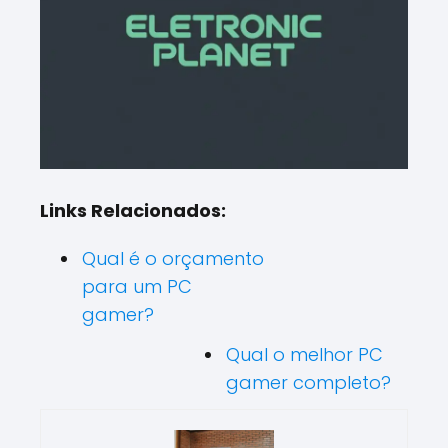
Links Relacionados:
Qual é o orçamento
para um PC
gamer?
Qual o melhor PC
gamer completo?