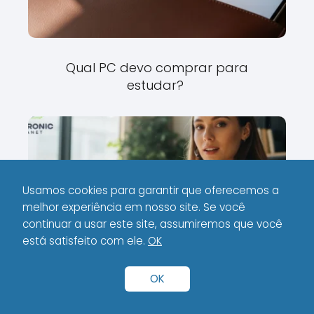
Qual PC devo comprar para
estudar?
Usamos cookies para garantir que oferecemos a
melhor experiência em nosso site. Se você
continuar a usar este site, assumiremos que você
está satisfeito com ele.
OK
O que é mais importante em um
PC?
OK