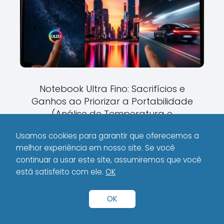
Notebook Ultra Fino: Sacrifícios e
Ganhos ao Priorizar a Portabilidade
(Análise de Temperatura e
Throttling).
Usamos cookies para garantir que oferecemos a
melhor experiência em nosso site. Se você
continuar a usar este site, assumiremos que você
está satisfeito com ele.
OK
OK