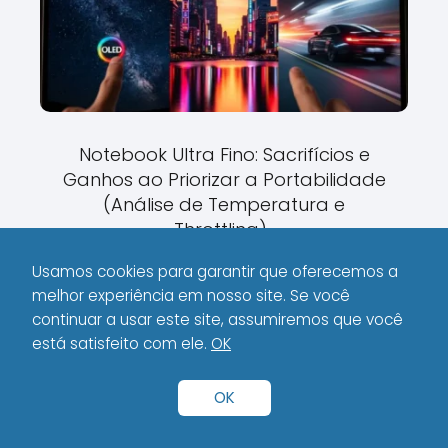
Notebook Ultra Fino: Sacrifícios e
Ganhos ao Priorizar a Portabilidade
(Análise de Temperatura e
Throttling).
Usamos cookies para garantir que oferecemos a
melhor experiência em nosso site. Se você
continuar a usar este site, assumiremos que você
está satisfeito com ele.
OK
OK