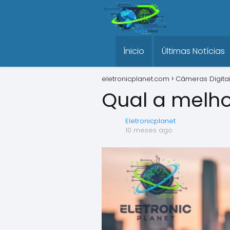
Ínicio
Últimas Notícias
eletronicplanet.com
Câmeras Digita
Qual a melh
Eletronicplanet
10 meses ago