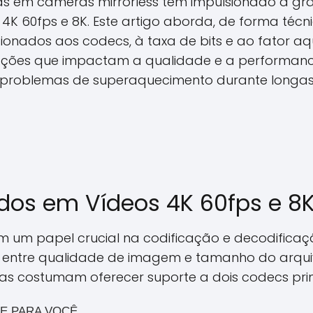
as em câmeras mirrorless tem impulsionado a gr
K 60fps e 8K. Este artigo aborda, de forma técnic
cionados aos codecs, à taxa de bits e ao fator aq
cações que impactam a qualidade e a performanc
r problemas de superaquecimento durante longas
ados em Vídeos 4K 60fps e 8
um papel crucial na codificação e decodificaçã
 entre qualidade de imagem e tamanho do arqui
as costumam oferecer suporte a dois codecs prin