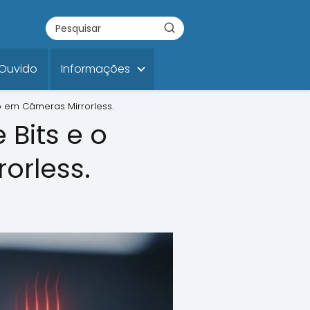
 Ouvido
Informações
to em Câmeras Mirrorless.
 Bits e o
orless.