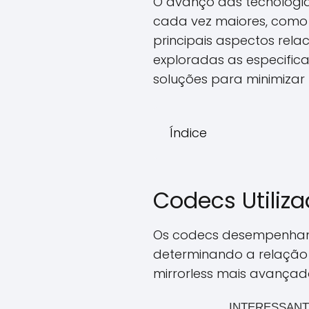
O avanço das tecnologi
cada vez maiores, como 4
principais aspectos rela
exploradas as especifi
soluções para minimiza
Índice
Codecs Utiliz
Os codecs desempenham 
determinando a relação
mirrorless mais avançad