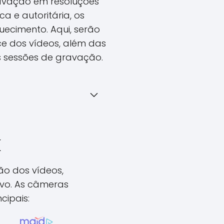
avação em resoluções
a e autoritária, os
uecimento. Aqui, serão
e dos vídeos, além das
 sessões de gravação.
K
o dos vídeos,
vo. As câmeras
cipais: