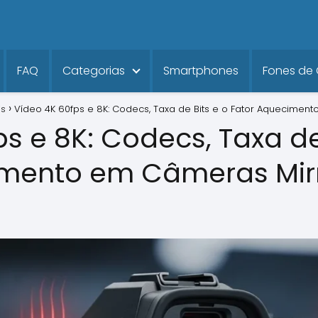
FAQ
Categorias
Smartphones
Fones de
is
Vídeo 4K 60fps e 8K: Codecs, Taxa de Bits e o Fator Aquecimen
s e 8K: Codecs, Taxa de
imento em Câmeras Mirr