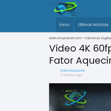
Ínicio
Últimas Notícias
eletronicplanet.com
Câmeras Digita
Vídeo 4K 60fp
Fator Aquec
Eletronicplanet
9 meses ago