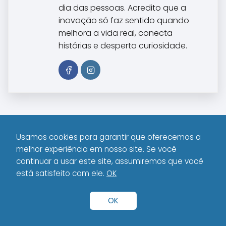
dia das pessoas. Acredito que a
inovação só faz sentido quando
melhora a vida real, conecta
histórias e desperta curiosidade.
Qual é melhor para
O que verificar ao
programar, notebook
comprar um PC
Usamos cookies para garantir que oferecemos a
ou PC?
usado?
melhor experiência em nosso site. Se você
continuar a usar este site, assumiremos que você
está satisfeito com ele.
OK
Conteúdo Relacionado
OK