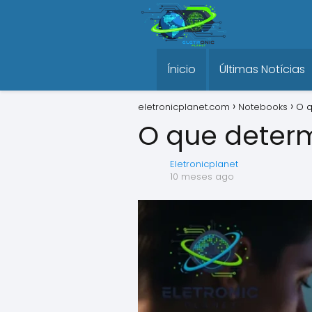
Ínicio
Últimas Notícias
eletronicplanet.com
Notebooks
O q
O que deter
Eletronicplanet
10 meses ago