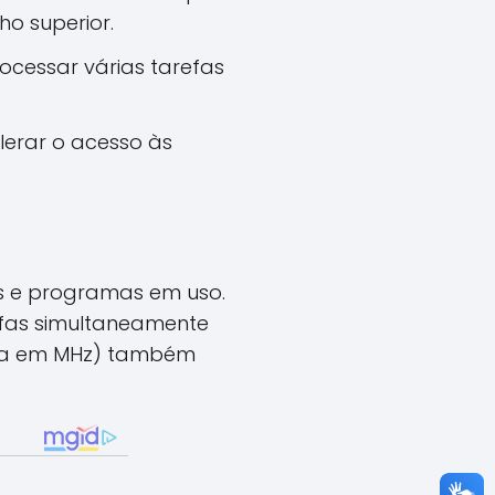
o superior.
cessar várias tarefas
erar o acesso às
s e programas em uso.
efas simultaneamente
ida em MHz) também