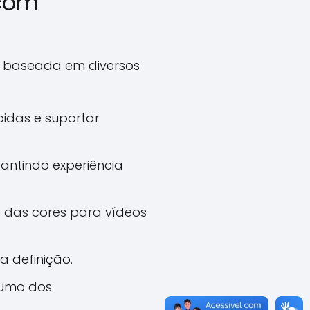
 com
i baseada em diversos
pidas e suportar
antindo experiência
e das cores para vídeos
 definição.
sumo dos