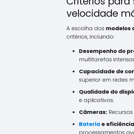
Critérios par
velocidade m
A escolha dos
modelos 
critérios, incluindo:
Desempenho do pr
multitarefas intensas
Capacidade de co
superior em redes m
Qualidade do displ
e aplicativos.
Câmeras:
Recursos 
Bateria
e eficiênci
processamentos av