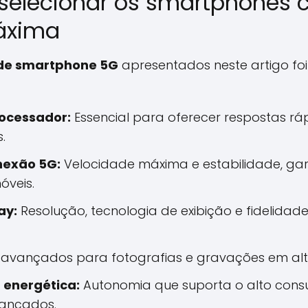
a selecionar os smartphones
áxima
de smartphone 5G
apresentados neste artigo fo
ocessador:
Essencial para oferecer respostas rá
.
nexão 5G:
Velocidade máxima e estabilidade, gar
óveis.
ay:
Resolução, tecnologia de exibição e fidelidad
avançados para fotografias e gravações em alta
a energética:
Autonomia que suporta o alto con
ançados.