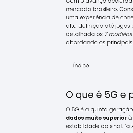
Com o avanço acelerado
mercado brasileiro. Con
uma experiência de con
alta definição até jogos
detalhada os
7 modelos
abordando os principais b
Índice
O que é 5G e 
O 5G é a quinta geraçã
dados muito superior
à 
estabilidade do sinal, f