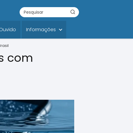
 Ouvido
Informações
rasil
os com