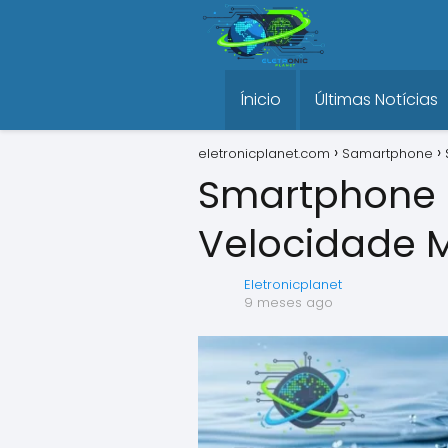
Ínicio
Últimas Notícias
eletronicplanet.com
Samartphone
Smartphone 
Velocidade M
Eletronicplanet
9 meses ago