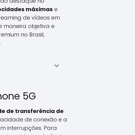
ndo destaque no
ocidades máximas
e
treaming de vídeos em
e maneira objetiva e
mium no Brasil,
.
hone 5G
de de transferência de
apacidade de conexão e a
em interrupções. Para