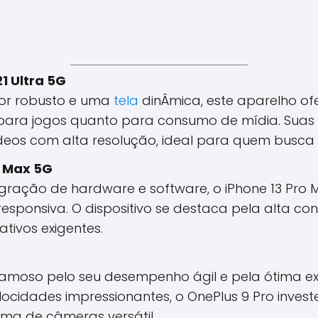
1 Ultra 5G
r robusto e uma
tela
dinÂmica, este aparelho o
para jogos quanto para consumo de mídia. Sua
deos com alta resolução, ideal para quem busca 
o Max 5G
gração de hardware e software, o iPhone 13 Pro
 responsiva. O dispositivo se destaca pela alta c
ativos exigentes.
amoso pelo seu desempenho ágil e pela ótima exp
locidades impressionantes, o OnePlus 9 Pro inves
ema de câmeras versátil.