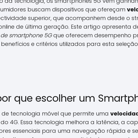
 da tecnologia, os smartphones 5G vêm ganha
sumidores buscam dispositivos que ofereçam
vel
ectividade superior, que acompanhem desde o s
 online de última geração. Este artigo apresenta d
 de smartphone 5G
que oferecem desempenho pre
enefícios e critérios utilizados para esta seleção
por que escolher um Smartp
o de tecnologia móvel que permite uma
velocida
do 4G. Essa tecnologia melhora a latência, a c
atores essenciais para uma navegação rápida e s