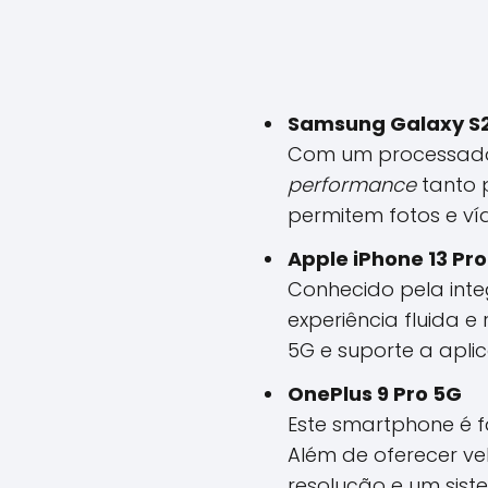
Samsung Galaxy S2
Com um processado
performance
tanto 
permitem fotos e ví
Apple iPhone 13 Pr
Conhecido pela inte
experiência fluida e
5G e suporte a aplic
OnePlus 9 Pro 5G
Este smartphone é f
Além de oferecer ve
resolução e um sist