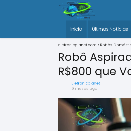
Ínicio
Últimas Notícias
eletronicplanet.com
Robôs Domésti
Robô Aspirad
R$800 que V
Eletronicplanet
9 meses ago