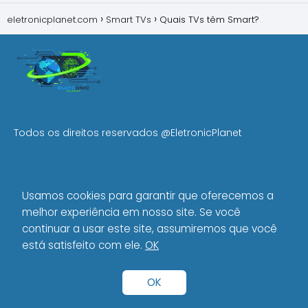
eletronicplanet.com
Smart TVs
Quais TVs têm Smart?
Todos os direitos reservados
@EletronicPlanet
MENU
Usamos cookies para garantir que oferecemos a
Início
melhor experiência em nosso site. Se você
Política de Privacidade
continuar a usar este site, assumiremos que você
Sobre Nós
está satisfeito com ele.
OK
Política Editorial
OK