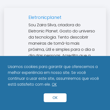
Eletronicplanet
Sou Zaira Silva, criadora do
Eletronic Planet. Gosto do universo
da tecnologia. Tento descobrir
maneiras de torná-la mais
próxima, útil e simples para o dia a
dia das pessoas. Acredito que a
inovação só faz sentido quando
Usamos cookies para garantir que oferecemos a
melhora a vida real, conecta
melhor experiência em nosso site. Se você
histórias e desperta curiosidade.
continuar a usar este site, assumiremos que você
está satisfeito com ele.
OK
OK