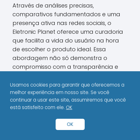
Através de análises precisas,
comparativos fundamentados e uma
presença ativa nas redes sociais, o
Eletronic Planet oferece uma curadoria
que facilita a vida do usuário na hora
de escolher o produto ideal. Essa
abordagem não só demonstra o
compromisso com a transparência e
qualidade, mas também posiciona o
site como uma referência indispensável
Usamos cookies para garantir que oferecemos a
para quem deseja estar sempre
melhor experiência em nosso site. Se você
continuar a usar este site, assumiremos que você
atualizado com as tendências
está satisfeito com ele.
OK
tecnológicas.
OK
Se você está em busca de informações
para tomar uma decisão consciente e