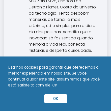
Sou Zaira Silva, criadora do
Eletronic Planet. Gosto do universo
da tecnologia. Tento descobrir
maneiras de torná-la mais
próxima, útil e simples para o dia a
dia das pessoas. Acredito que a
inovação só faz sentido quando
melhora a vida real, conecta
histórias e desperta curiosidade.
Usamos cookies para garantir que oferecemos a
melhor experiência em nosso site. Se você
continuar a usar este site, assumiremos que você
está satisfeito com ele.
OK
Onde encontrar as
O site Eletronic Planet
novidades mais
cobre lançamentos
OK
recentes no site
tecnológicos
Eletronic Planet?
recentes?