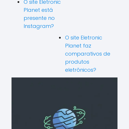
O site Eletronic
Planet está
presente no
Instagram?
O site Eletronic
Planet faz
comparativos de
produtos
eletrônicos?