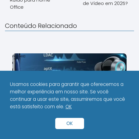
de Vídeo em 2025?
Office
Conteúdo Relacionado
Usamos cookies para garantir que oferecemos a
melhor experiência em nosso site. Se você
continuar a usar este site, assumiremos que você
está satisfeito com ele.
OK
Codec de Áudio: Entenda a
Diferença entre LDAC, aptX e AAC
OK
na Qualidade do Seu Fone
Bluetooth.