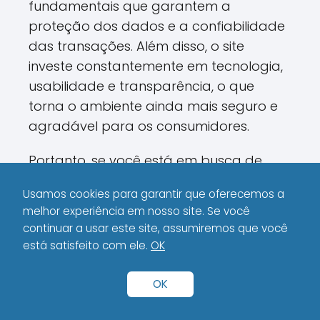
fundamentais que garantem a
proteção dos dados e a confiabilidade
das transações. Além disso, o site
investe constantemente em tecnologia,
usabilidade e transparência, o que
torna o ambiente ainda mais seguro e
agradável para os consumidores.
Portanto, se você está em busca de
informações confiáveis e deseja fazer
Usamos cookies para garantir que oferecemos a
suas compras de forma segura, pode
melhor experiência em nosso site. Se você
contar com o Eletronic Planet para
continuar a usar este site, assumiremos que você
obter análises detalhadas e
está satisfeito com ele.
OK
recomendações baseadas em critérios
rigorosos. Ao clicar nos links de afiliados,
OK
você estará não só adquirindo