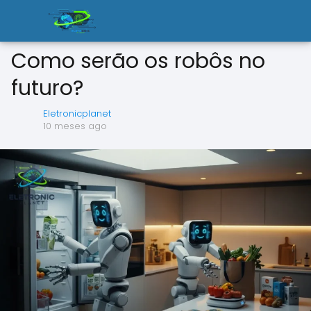
Como serão os robôs no
futuro?
Eletronicplanet
10 meses ago