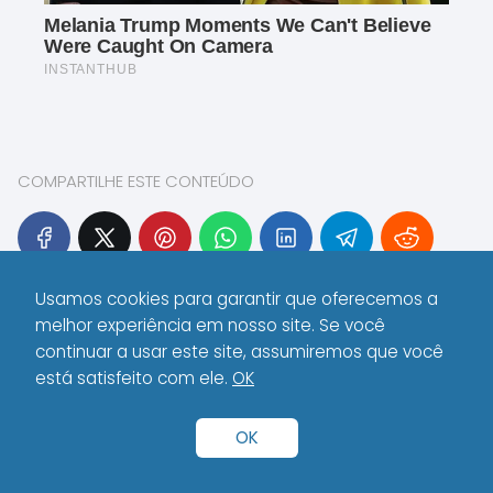
COMPARTILHE ESTE CONTEÚDO
Usamos cookies para garantir que oferecemos a
melhor experiência em nosso site. Se você
Eletronicplanet
continuar a usar este site, assumiremos que você
Sou Zaira Silva, criadora do
está satisfeito com ele.
OK
Eletronic Planet. Gosto do universo
da tecnologia. Tento descobrir
OK
maneiras de torná-la mais
próxima, útil e simples para o dia a