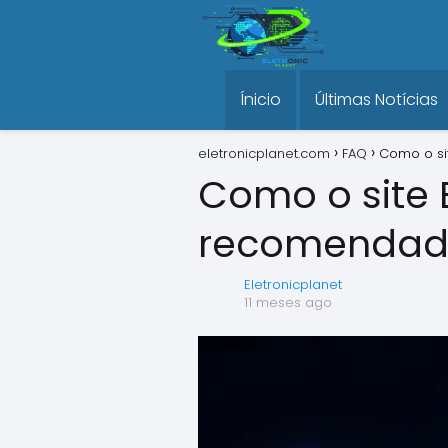
Ínicio
Últimas Notícias
eletronicplanet.com
FAQ
Como o si
Como o site E
recomenda
Eletronicplanet
11 meses ago