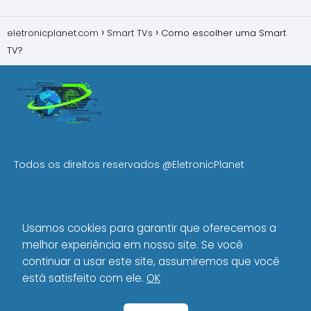
eletronicplanet.com
Smart TVs
Como escolher uma Smart
TV?
Todos os direitos reservados
@EletronicPlanet
MENU
Usamos cookies para garantir que oferecemos a
Início
melhor experiência em nosso site. Se você
Política de Privacidade
continuar a usar este site, assumiremos que você
Sobre Nós
está satisfeito com ele.
OK
Política Editorial